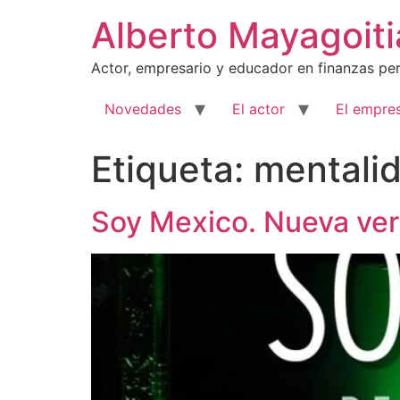
Ir
Alberto Mayagoiti
al
contenido
Actor, empresario y educador en finanzas per
Novedades
El actor
El empres
Etiqueta:
mentali
Soy Mexico. Nueva ver