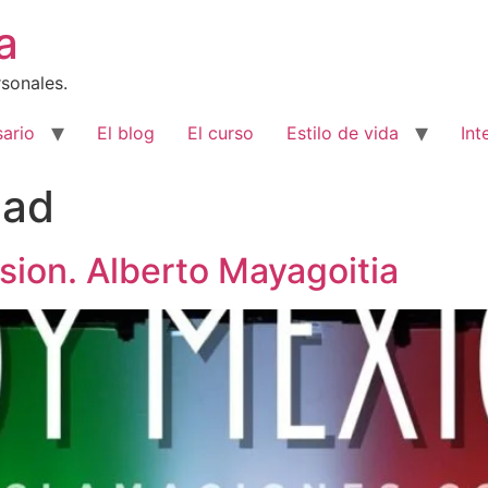
a
sonales.
ario
El blog
El curso
Estilo de vida
Int
dad
sion. Alberto Mayagoitia