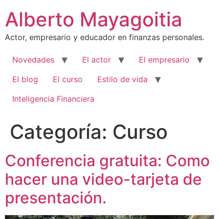
Ir
Alberto Mayagoitia
al
contenido
Actor, empresario y educador en finanzas personales.
Novedades
El actor
El empresario
El blog
El curso
Estilo de vida
Inteligencia Financiera
Categoría:
Curso
Conferencia gratuita: Como
hacer una video-tarjeta de
presentación.